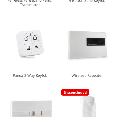
Wireless Wristband Panic
4-Button Zone Keyfob
Transmitter
Panda 2-Way Keyfob
Wireless Repeater
Discontinued