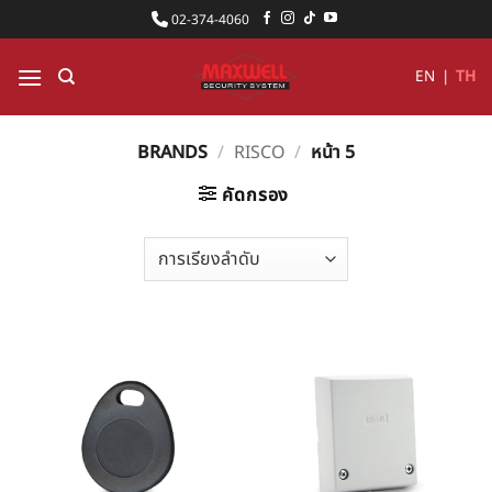
ข้าม
02-374-4060
ไป
ยัง
EN
|
TH
เนื้อหา
BRANDS
/
RISCO
/
หน้า 5
คัดกรอง