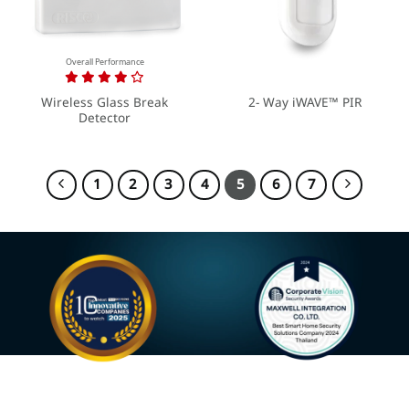
Overall Performance
Wireless Glass Break
2- Way iWAVE™ PIR
Detector
1
2
3
4
5
6
7
Most Innovative Companies
Best Smart Home Security
to Watch 2025
Solutions Company 2024